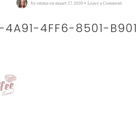
by
emma
on
maart 27, 2020
Leave a Comment
-4A91-4FF6-8501-B90