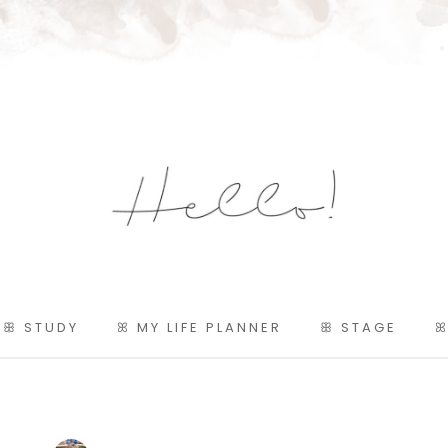
ꕥ STUDY
ꕤ MY LIFE PLANNER
ꕥ STAGE
ꕤ