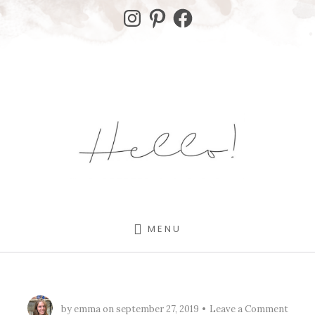
Skip
Skip
Instagram
Pinterest
Facebook
to
to
content
footer
MENU
by
emma
on
september 27, 2019
Leave a Comment