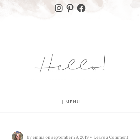
Skip
Skip
Instagram
Pinterest
Facebook
to
to
content
footer
MENU
by
emma
on
september 29, 2019
Leave a Comment