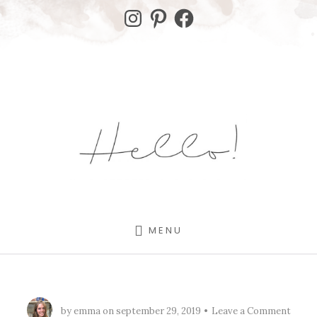
Skip
Skip
Instagram
Pinterest
Facebook
to
to
content
footer
MENU
by
emma
on
september 29, 2019
Leave a Comment