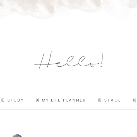
ꕥ STUDY
ꕤ MY LIFE PLANNER
ꕥ STAGE
ꕤ