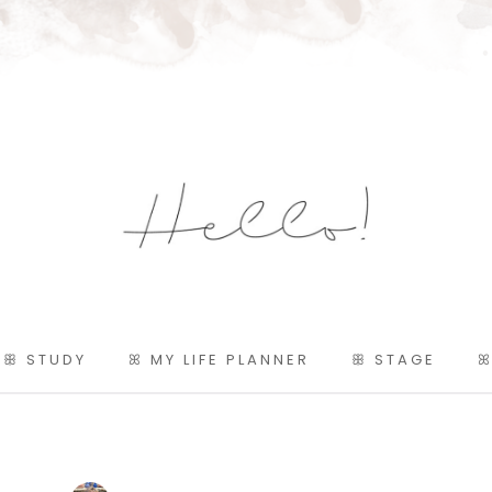
ꕥ STUDY
ꕤ MY LIFE PLANNER
ꕥ STAGE
ꕤ