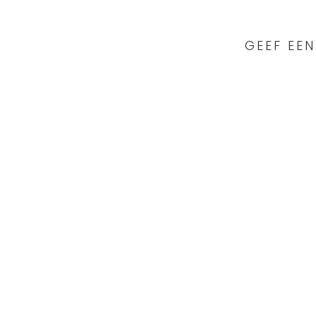
READER
INTERACTIONS
GEEF EEN