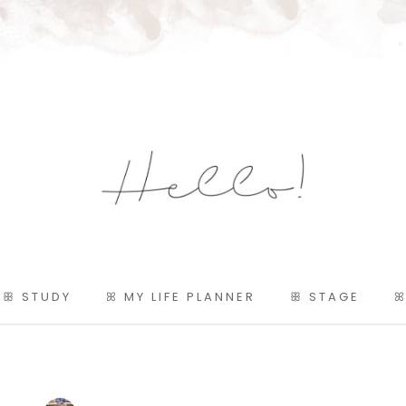
ꕥ STUDY
ꕤ MY LIFE PLANNER
ꕥ STAGE
ꕤ