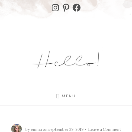
Skip
Skip
Instagram
Pinterest
Facebook
to
to
content
footer
MENU
by
emma
on
september 29, 2019
Leave a Comment