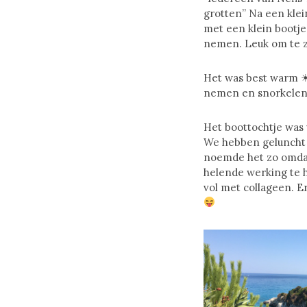
grotten” Na een kle
met een klein bootje
nemen. Leuk om te z
Het was best warm ☀
nemen en snorkelen 
Het boottochtje was 
We hebben geluncht i
noemde het zo omdat 
helende werking te h
vol met collageen. E