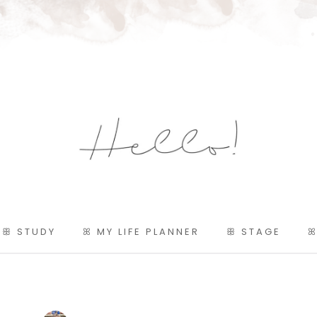
ꕥ STUDY
ꕤ MY LIFE PLANNER
ꕥ STAGE
ꕤ