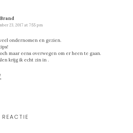
 Brand
ber 23, 2017 at 7:55 pm
 veel ondernomen en gezien.
ips!
toch maar eens overwegen om er heen te gaan.
en krijg ik echt zin in .
n
 REACTIE