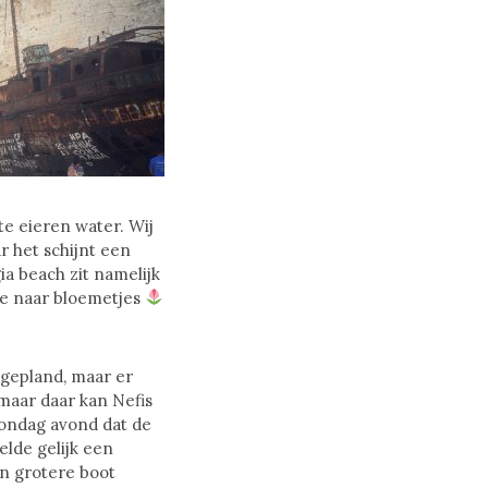
te eieren water. Wij
r het schijnt een
ia beach zit namelijk
we naar bloemetjes
gepland, maar er
 maar daar kan Nefis
zondag avond dat de
elde gelijk een
n grotere boot