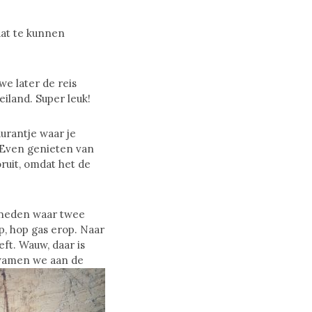
aat te kunnen
e later de reis
iland. Super leuk!
urantje waar je
. Even genieten van
ruit, omdat het de
eneden waar twee
p, hop gas erop. Naar
ft. Wauw, daar is
kwamen we aan de