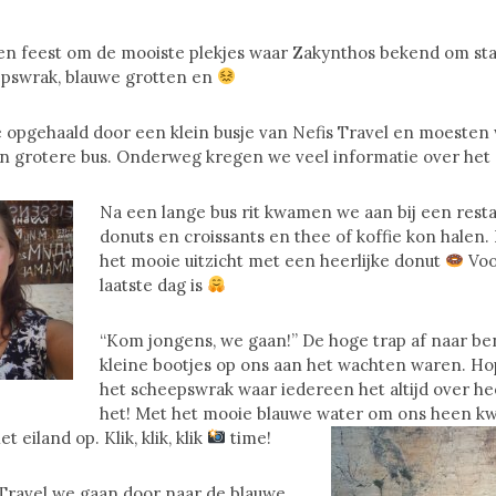
een feest om de mooiste plekjes waar Zakynthos bekend om st
pswrak, blauwe grotten en
pgehaald door een klein busje van Nefis Travel en moesten w
 grotere bus. Onderweg kregen we veel informatie over het e
Na een lange bus rit kwamen we aan bij een resta
donuts en croissants en thee of koffie kon halen
het mooie uitzicht met een heerlijke donut
Voo
laatste dag is
“Kom jongens, we gaan!” De hoge trap af naar b
kleine bootjes op ons aan het wachten waren. Ho
het scheepswrak waar iedereen het altijd over hee
het! Met het mooie blauwe water om ons heen 
 eiland op. Klik, klik, klik
time!
 Travel we gaan door naar de blauwe